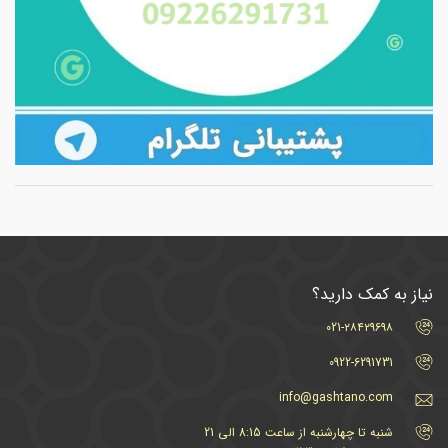
نیاز به کمک دارید؟
021-۲۸۴۲۹۶۹۸
0922-6291731
info@gashtano.com
شنبه تا چهارشنبه از ساعت 8:15 الی 21