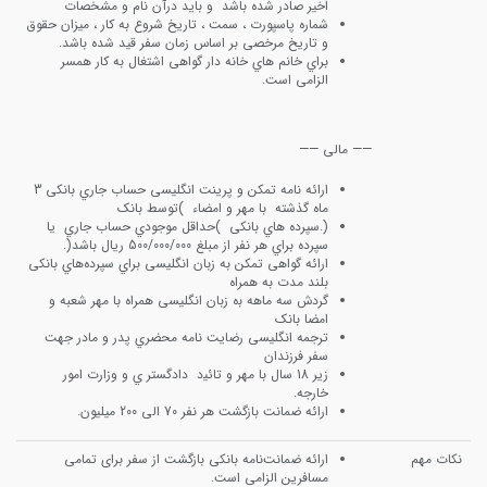
اﺧﯿﺮ ﺻﺎدر ﺷﺪه ﺑﺎﺷﺪ و ﺑﺎﯾﺪ درآن ﻧﺎم و ﻣﺸﺨﺼﺎت
ﺷﻤﺎره ﭘﺎﺳﭙﻮرت ، ﺳﻤﺖ ، ﺗﺎرﯾﺦ ﺷﺮوع ﺑﻪ ﮐﺎر ، ﻣﯿﺰان ﺣﻘﻮق
و ﺗﺎرﯾﺦ ﻣﺮﺧﺼﯽ ﺑﺮ اﺳﺎس زﻣﺎن ﺳﻔﺮ ﻗﯿﺪ ﺷﺪه ﺑﺎﺷﺪ.
ﺑﺮاي ﺧﺎﻧﻢ ﻫﺎي ﺧﺎﻧﻪ دار ﮔﻮاﻫﯽ اﺷﺘﻐﺎل ﺑﻪ ﮐﺎر ﻫﻤﺴﺮ
اﻟﺰاﻣﯽ اﺳﺖ.
—— مالی ——
اراﺋﻪ ﻧﺎﻣﻪ ﺗﻤﮑﻦ و ﭘﺮﯾﻨﺖ اﻧﮕﻠﯿﺴﯽ ﺣﺴﺎب ﺟﺎري ﺑﺎﻧﮑﯽ 3
ﻣﺎه ﮔﺬﺷﺘﻪ ﺑﺎ ﻣﻬﺮ و اﻣﻀﺎء )ﺗﻮﺳﻂ ﺑﺎﻧﮏ
(.ﺳﭙﺮده ﻫﺎي ﺑﺎﻧﮑﯽ )ﺣﺪاﻗﻞ ﻣﻮﺟﻮدي ﺣﺴﺎب ﺟﺎري ﯾﺎ
ﺳﭙﺮده ﺑﺮاي ﻫﺮ ﻧﻔﺮ از ﻣﺒﻠﻎ 500/000/000 رﯾﺎل ﺑﺎﺷﺪ(.
اراﺋﻪ ﮔﻮاﻫﯽ ﺗﻤﮑﻦ ﺑﻪ زﺑﺎن اﻧﮕﻠﯿﺴﯽ ﺑﺮاي ﺳﭙﺮدهﻫﺎي ﺑﺎﻧﮑﯽ
ﺑﻠﻨﺪ ﻣﺪت ﺑﻪ ﻫﻤﺮاه
گردش سه ﻣﺎﻫﻪ ﺑه زﺑﺎن اﻧﮕﻠﯿﺴﯽ ﻫﻤﺮاه ﺑﺎ ﻣﻬﺮ ﺷﻌﺒﻪ و
اﻣﻀﺎ ﺑﺎﻧﮏ
ﺗﺮﺟﻤﻪ اﻧﮕﻠﯿﺴﯽ رﺿﺎﯾﺖ ﻧﺎﻣﻪ ﻣﺤﻀﺮي ﭘﺪر و ﻣﺎدر ﺟﻬﺖ
ﺳﻔﺮ ﻓﺮزﻧﺪان
زﯾﺮ 18 ﺳﺎل ﺑﺎ ﻣﻬﺮ و ﺗﺎﺋﯿد دادﮔﺴﺘﺮ ي و وزارت اﻣﻮر
ﺧﺎرﺟﻪ.
اراﺋﻪ ﺿﻤﺎﻧﺖ ﺑﺎزﮔﺸﺖ هر نفر 70 الی 200 میلیون.
نکات مهم
ارائه ضمانت‌نامه بانکی بازگشت از سفر برای تمامی
مسافرین الزامی است.