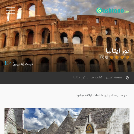
تور ایتالیا
(1)
€
0
قیمت (به یورو)
صفحه اصلی
گشت ها
تور ایتالیا
در حال حاضر این خدمات ارائه نمیشود