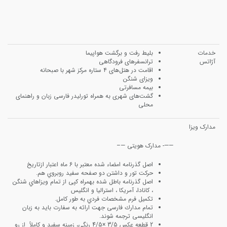
خدمات
بلیط رفت و برگشت هواپیما
آژاتس
ترانسفرهای فرودگاهی
اقامت در هتل‌های ۴ ستاره مرکز شهر با صبحانه
ویزای شنگن
بیمه مسافرتی
گشت‌های شهری به همراه تورلیدر فارسی زبان و راهنمای
محلی
مدارک ویزا
——- مدارک هویتی —–
اﺻﻞ ﮔﺬرﻧﺎﻣﻪ اﻣﻀﺎء ﺷﺪه ﻣﻌﺘﺒﺮ ﺑﺎ 6 ﻣﺎه اﻋﺘﺒﺎر ازﺗﺎرﯾﺦ
ﺣﺮﮐﺖ ﺗﻮر و داﺷﺘﻦ دو ﺻﻔﺤﻪ ﺳﻔﯿﺪ روﺑﺮوي ﻫﻢ.
اﺻﻞ ﮔﺬرﻧﺎﻣﻪ ﺑﺎﻃﻞ ﺷﺪه ﺑﻬﻤﺮاه ﮐﭙﯽ از ﺗﻤﺎم وﯾﺰاﻫﺎي ﺷﻨﮕﻦ
، ﮐﺎﻧﺎدا، آﻣﺮﯾﮑﺎ ، اﺳﺘﺮاﻟﯿﺎ و اﻧﮕﻠﯿﺲ
ﺗﮑﻤﯿﻞ ﻓﺮم ﻣﺸﺨﺼﺎت ﻓﺮدي ﺑﻪ ﻃﻮر ﮐﺎﻣﻞ.
ﺗﻤﺎم ﻣﺪارك ﻓﺎرﺳﯽ ﺟﻬﺖ اراﺋﻪ ﺑﻪ ﺳﻔﺎرت ﺑﺎﯾﺪ ﺑﻪ زﺑﺎن
اﻧﮕﻠﯿﺴﯽ ﺗﺮﺟﻤﻪ ﺷﻮﻧﺪ.
2 ﻗﻄﻌﻪ ﻋﮑﺲ 3/5 ×4/5 رﻧﮕﯽ، زﻣﯿﻨﻪ ﺳﻔﯿﺪ و ﮐﺎﻣﻼً از رو