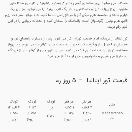
هستند. می توانید روی سکوهای آمفی تئاتر کولوسئوم بنشینید و کلیسای سانتا ماریا
ماجوره ، برج پیزا تا دروازه کنستانتین را در یک قاب ببینید. یا می توانید سوار بر یک
فراری بناها و مجسمه های میکل آنژ را در فلورانس تماشا کنید. حالا موقع استراحت روی
قایق های ونیزی (گوندولا) است. بالماسکه را امتحان کنید و لحظات زیبایی را در این
شهر رقم بزنید.
تور ایتالیا از فرودگاه امام خمینی تهران آغاز می شود. پس از دیدار با راهنمای تور و
همسفران، تحویل بار و گرفتن کارت پرواز، به سمت سالن ترانزیت می رویم و با پرواز
مستقیم، تهران را به مقصد رم ترک می کنیم. حوالی ظهر، پس از گرفتن بار، از فرودگاه
رم خارج می شویم و ماجراجویی مان اینجا آغاز می شود.
قیمت تور ایتالیا – 5 روز رم
هر نفر
هر نفر
کودک
کودک
کودک
هتل
2 تخته
1 تخته
زیر 2
2تا 4
4 الی 12
510 €
155 €
1138 €
690 €
Mediterraneo
50 €
*4
+پرواز
+ پرواز
+ پرواز
+پرواز