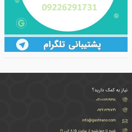
نیاز به کمک دارید؟
021-۲۸۴۲۹۶۹۸
0922-6291731
info@gashtano.com
شنبه تا چهارشنبه از ساعت 8:15 الی 21