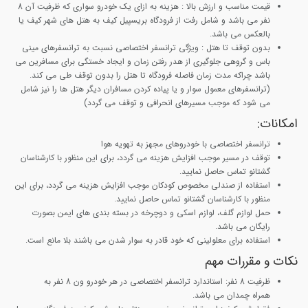
قیمت مناسب و ارزش بالا :
هزینه به ازای یک خودرو سواری که ظرفیت آن 8
نفر می باشد و شامل رفت از فرودگاه بریسپیل کیف به هتل های شهر کیف یا
بالعکس می باشد.
بدون توقف تا هتل
: ویژگی ترانسفر اختصاصی نسبت به ترانسفرهای مینی
باس و گروهی جلوگیری از هدر رفتن زمان و ایجاد خستگی برای مسافرین می
باشد چراکه مدت زمان فاصله فرودگاه تا هتل را بدون توقف طی می کند.
(ترانسفرهای معمول سوار و یا پیاده کردن مسافران دیگر هتل ها را نیز شامل
می شود که موجب مسیرهای انحرافی و توقف می گردد)
امکانات:
ترانسفر اختصاصی با خودروهای مجهز به تهویه هوا
توقف در مسیر موجب افزایش هزینه می گردد، برای این منظور با کارشناسان
گشتانو تماس حاصل نمایید.
استفاده از صندلی مخصوص کودکان موجب افزایش هزینه می گردد، برای این
منظور با کارشناسان گشتانو تماس حاصل نمایید.
حمل لوازم گلف، لوازم اسکی و دوچرخه در بسته بندی های ایمن بصورت
رایگان می باشد.
استفاده برای معلولینی که خود قادر به سوار شدن می باشند بلا مانع است.
نکات و مقررات مهم
ظرفیت 8 نفر
: استاندارد ترانسفر اختصاصی در هر خودرو ون 8 نفر به
همراه چمدان می باشد.