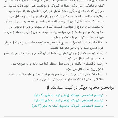
فقط شهر
کیف: این ترانسفر مخصوص هتل های شهر کیف به فرودگاه بریسپیل
کیف یا بالعکس می باشد، لطفا به فرودگاه و موقعیت هتل خود دقت نمایید. در
صورتی که در مناطق دیگری باشد شامل افزایش یا کاهش هزینه خواهد بود.
زمانبندی مناسب: لطفا دقت نمایید که در پرواز های بین المللی حداقل می
بایست 3 ساعت قبل از پرواز در فرودگاه حاضر باشید و همچنین پس از رسیدن
به مقصد زمان خروج از هواپیما، قسمت کنترل پاسپورت و ویزا و تحویل بار
حدود یک و نیم ساعت زمان خواهد برد، با توجه به این زمان و فاصله زمانی تا
فرودگاه ساعت ترانسفر را مشخص نمایید.
لطفا دقت نمایید که شرکت مجری ترانسفر هیچگونه مسئولیتی را در قبال پرواز
های کنسل شده یا با تاخیر نخواهد داشت.
راننده دو ساعت از زمان فرود هواپیما شما در فرودگاه می ماند و در صورت عدم
حضور رزرو شما باطل می گردد.
راننده ترانسفر 10 دقیقه در لابی هتل منتظر شما می ماند و در صورت عدم
حضور رزرو شما باطل می شود.
لطفا دقت نمایید در صورت عدم حضور به موقع در مکان های مشخص شده
مثلا لابی هتل گشتانو هیچگونه مسئولیتی را نمی پذیرد.
ترانسفر مشابه دیگر در کیف عبارتند از:
ترانسفر اختصاصی فرودگاه ژولانی کیف به شهر (8 نفر)
ترانسفر اختصاصی فرودگاه ژولانی کیف به شهر (3 نفر)
ترانسفر اختصاصی فرودگاه بریسپیل کیف به شهر (3 نفر)