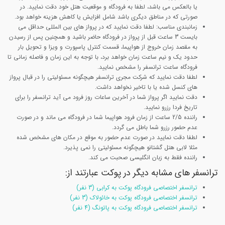
یا بالعکس می باشد، لطفا به فرودگاه و موقعیت هتل خود دقت نمایید. در
صورتی که در مناطق دیگری باشد شامل افزایش یا کاهش هزینه خواهد بود.
زمانبندی مناسب: لطفا دقت نمایید که در پرواز های بین المللی حداقل می
بایست 3 ساعت قبل از پرواز در فرودگاه حاضر باشید و همچنین پس از رسیدن
به مقصد زمان خروج از هواپیما، قسمت کنترل پاسپورت و ویزا و تحویل بار
حدود یک و نیم ساعت زمان خواهد برد، با توجه به این زمان و فاصله زمانی تا
فرودگاه ساعت ترانسفر را مشخص نمایید.
لطفا دقت نمایید که شرکت مجری ترانسفر هیچگونه مسئولیتی را در قبال پرواز
های کنسل شده یا با تاخیر نخواهد داشت.
دقت نمایید اگر پرواز شما در آخرین ساعات روز فرود می آید ترانسفر را برای
تاریخ فردا رزرو نمایید.
راننده 2/5 ساعت از زمان فرود هواپیما شما در فرودگاه می ماند و در صورت
عدم حضور رزرو شما باطل می گردد.
لطفا دقت نمایید در صورت عدم حضور به موقع در مکان های مشخص شده
مثلا لابی هتل گشتانو هیچگونه مسئولیتی را نمی پذیرد.
راننده فقط به زبان انگلیسی صحبت می کند.
ترانسفر های مشابه دیگر در پوکت عبارتند از:
ترانسفر اختصاصی فرودگاه پوکت به کرابی (3 نفر)
ترانسفر اختصاصی فرودگاه پوکت به خائولاک (3 نفر)
ترانسفر اختصاصی فرودگاه پوکت به پاتونگ (4 نفر)