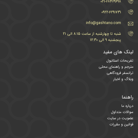
021-۲۸۴۲۹۶۹۸
0922-6291731
info@gashtano.com
شنبه تا چهارشنبه از ساعت 8:15 الی 21
پنجشنبه 9 الی 12:30
لینک های مفید
تفریحات استانبول
مترجم و راهنمای محلی
ترانسفر فرودگاهی
وبلاگ و اخبار
راهنما
درباره ما
سوالات متداول
عضویت در سایت
قوانین و مقررات