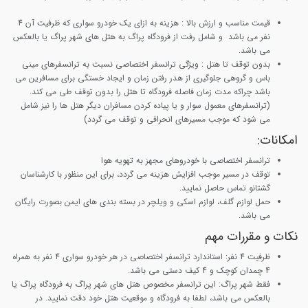
قیمت مناسب و ارزش بالا :
هزینه به ازای یک خودرو سواری که ظرفیت آن 4
نفر می باشد و شامل رفت از فرودگاه پراگ به هتل های شهر پراگ یا بالعکس
می باشد.
بدون توقف تا هتل
: ویژگی ترانسفر اختصاصی نسبت به ترانسفرهای مینی
باس و گروهی جلوگیری از هدر رفتن زمان و ایجاد خستگی برای مسافرین می
باشد چراکه مدت زمان فاصله فرودگاه تا هتل را بدون توقف طی می کند.
(ترانسفرهای معمول سوار و یا پیاده کردن مسافران دیگر هتل ها را نیز شامل
می شود که موجب مسیرهای انحرافی و توقف می گردد)
امکانات:
ترانسفر اختصاصی با خودروهای مجهز به تهویه هوا
توقف در مسیر موجب افزایش هزینه می گردد، برای این منظور با کارشناسان
گشتانو تماس حاصل نمایید.
حمل لوازم گلف، لوازم اسکی و ویلچر در بسته بندی های ایمن بصورت رایگان
می باشد.
نکات و مقررات مهم
ظرفیت 4 نفر
: استاندارد ترانسفر اختصاصی در هر خودرو سواری 4 نفر به همراه
4 چمدان کوچک و 4 کیف دستی می باشد.
فقط شهر پراگ
: این ترانسفر مخصوص هتل های شهر پراگ به فرودگاه پراگ یا
بالعکس می باشد، لطفا به فرودگاه و موقعیت هتل خود دقت نمایید. در