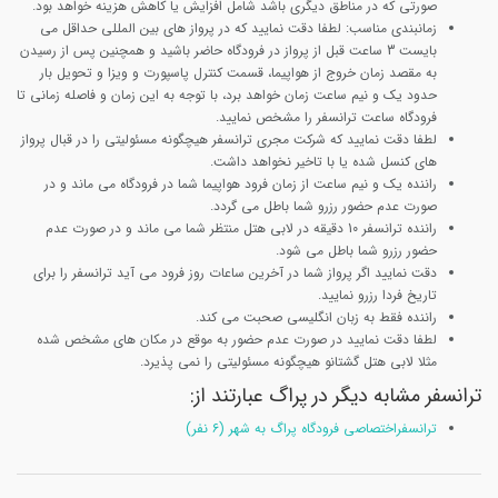
صورتی که در مناطق دیگری باشد شامل افزایش یا کاهش هزینه خواهد بود.
زمانبندی مناسب: لطفا دقت نمایید که در پرواز های بین المللی حداقل می
بایست 3 ساعت قبل از پرواز در فرودگاه حاضر باشید و همچنین پس از رسیدن
به مقصد زمان خروج از هواپیما، قسمت کنترل پاسپورت و ویزا و تحویل بار
حدود یک و نیم ساعت زمان خواهد برد، با توجه به این زمان و فاصله زمانی تا
فرودگاه ساعت ترانسفر را مشخص نمایید.
لطفا دقت نمایید که شرکت مجری ترانسفر هیچگونه مسئولیتی را در قبال پرواز
های کنسل شده یا با تاخیر نخواهد داشت.
راننده یک و نیم ساعت از زمان فرود هواپیما شما در فرودگاه می ماند و در
صورت عدم حضور رزرو شما باطل می گردد.
راننده ترانسفر 10 دقیقه در لابی هتل منتظر شما می ماند و در صورت عدم
حضور رزرو شما باطل می شود.
دقت نمایید اگر پرواز شما در آخرین ساعات روز فرود می آید ترانسفر را برای
تاریخ فردا رزرو نمایید.
راننده فقط به زبان انگلیسی صحبت می کند.
لطفا دقت نمایید در صورت عدم حضور به موقع در مکان های مشخص شده
مثلا لابی هتل گشتانو هیچگونه مسئولیتی را نمی پذیرد.
ترانسفر مشابه دیگر در پراگ عبارتند از:
ترانسفراختصاصی فرودگاه پراگ به شهر (۶ نفر)