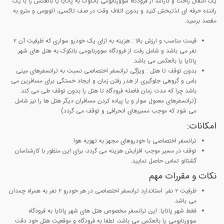
یک انتقال راحت و کارآمد از فرودگاه سوورنابومی بانکوک به پاتایا یا بالعکس را با یک
راننده حرفه ای لذتبخش کنید و بدون اتلاف وقت در صف تاکسی، اتوبوس و مترو به
مقصد برسید.
قیمت مناسب و ارزش بالا :
هزینه به ازای یک خودرو سواری که ظرفیت آن ۲
نفر می باشد و شامل رفت از فرودگاه سوورنابومی بانکوک به هتل های شهر
پاتایا یا بالعکس می باشد.
بدون توقف تا هتل
: ویژگی ترانسفر اختصاصی نسبت به ترانسفرهای مینی
باس و گروهی جلوگیری از هدر رفتن زمان و ایجاد خستگی برای مسافرین می
باشد چرا که مدت زمان فاصله فرودگاه تا هتل را بدون توقف طی می کند.
(ترانسفرهای معمول سوار و یا پیاده کردن مسافران دیگر هتل ها را نیز شامل
می شود که موجب مسیرهای انحرافی و توقف می گردد)
امکانات:
ترانسفر اختصاصی با خودروهای مجهز به تهویه هوا
توقف در مسیر موجب افزایش هزینه می گردد، برای این منظور با کارشناسان
گشتانو تماس حاصل نمایید.
نکات و مقررات مهم
ظرفیت ۲ نفر
: استاندارد ترانسفر اختصاصی در هر خودرو ۲ نفر به همراه چمدان
می باشد.
فقط شهر پاتایا
: این ترانسفر مخصوص هتل های شهر پاتایا به فرودگاه
سوورنابومی یا بالعکس می باشد، لطفا به فرودگاه و موقعیت هتل خود دقت