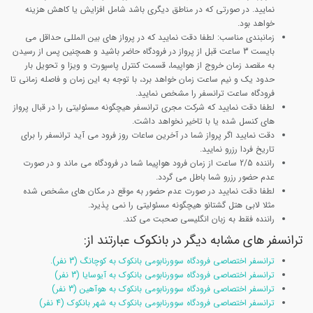
نمایید. در صورتی که در مناطق دیگری باشد شامل افزایش یا کاهش هزینه
خواهد بود.
زمانبندی مناسب: لطفا دقت نمایید که در پرواز های بین المللی حداقل می
بایست 3 ساعت قبل از پرواز در فرودگاه حاضر باشید و همچنین پس از رسیدن
به مقصد زمان خروج از هواپیما، قسمت کنترل پاسپورت و ویزا و تحویل بار
حدود یک و نیم ساعت زمان خواهد برد، با توجه به این زمان و فاصله زمانی تا
فرودگاه ساعت ترانسفر را مشخص نمایید.
لطفا دقت نمایید که شرکت مجری ترانسفر هیچگونه مسئولیتی را در قبال پرواز
های کنسل شده یا با تاخیر نخواهد داشت.
دقت نمایید اگر پرواز شما در آخرین ساعات روز فرود می آید ترانسفر را برای
تاریخ فردا رزرو نمایید.
راننده 2/5 ساعت از زمان فرود هواپیما شما در فرودگاه می ماند و در صورت
عدم حضور رزرو شما باطل می گردد.
لطفا دقت نمایید در صورت عدم حضور به موقع در مکان های مشخص شده
مثلا لابی هتل گشتانو هیچگونه مسئولیتی را نمی پذیرد.
راننده فقط به زبان انگلیسی صحبت می کند.
ترانسفر های مشابه دیگر در بانکوک عبارتند از:
ترانسفر اختصاصی فرودگاه سوورنابومی بانکوک به کوچانگ (3 نفر).
ترانسفر اختصاصی فرودگاه سوورنابومی بانکوک به آیوسایا (3 نفر)
ترانسفر اختصاصی فرودگاه سوورنابومی بانکوک به هوآهین (3 نفر)
ترانسفر اختصاصی فرودگاه سوورنابومی بانکوک به شهر بانکوک (4 نفر)