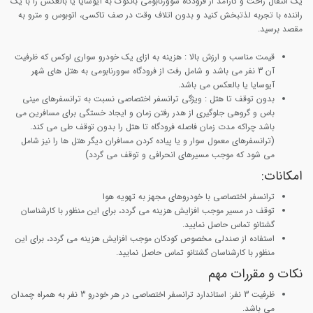
یک انتقال راحت و کارآمد از فرودگاه سوورنابومی بانکوک به آیوسایا یا بالعکس را با یک
راننده با تجربه لذتبخش کنید و بدون اتلاف وقت در صف تاکسی، اتوبوس و مترو به
مقصد برسید.
قیمت مناسب و ارزش بالا :
هزینه به ازای یک خودرو سواری لوکس که ظرفیت
آن 3 نفر می باشد و شامل رفت از فرودگاه سوورنابومی به هتل های شهر
آیوسایا یا بالعکس می باشد.
بدون توقف تا هتل
: ویژگی ترانسفر اختصاصی نسبت به ترانسفرهای مینی
باس و گروهی جلوگیری از هدر رفتن زمان و ایجاد خستگی برای مسافرین می
باشد چراکه مدت زمان فاصله فرودگاه تا هتل را بدون توقف طی می کند.
(ترانسفرهای معمول سوار و یا پیاده کردن مسافران دیگر هتل ها را نیز شامل
می شود که موجب مسیرهای انحرافی و توقف می گردد)
امکانات:
ترانسفر اختصاصی با خودروهای مجهز به تهویه هوا
توقف در مسیر موجب افزایش هزینه می گردد، برای این منظور با کارشناسان
گشتانو تماس حاصل نمایید.
استفاده از صندلی مخصوص کودکان موجب افزایش هزینه می گردد، برای این
منظور با کارشناسان گشتانو تماس حاصل نمایید.
نکات و مقررات مهم
ظرفیت 3 نفر
: استاندارد ترانسفر اختصاصی در هر خودرو 3 نفر به همراه چمدان
می باشد.