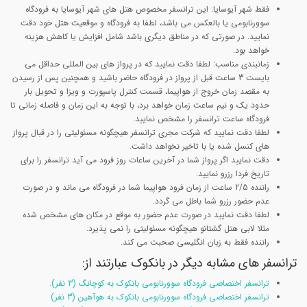
فقط شهر
آیوسایا: این ترانسفر مخصوص هتل های شهر آیوسایا به فرودگاه
سوورنابومی یا بالعکس می باشد، لطفا به فرودگاه و موقعیت هتل خود دقت
نمایید. در صورتی که در مناطق دیگری باشد شامل افزایش یا کاهش هزینه
خواهد بود.
زمانبندی مناسب: لطفا دقت نمایید که در پرواز های بین المللی حداقل می
بایست 3 ساعت قبل از پرواز در فرودگاه حاضر باشید و همچنین پس از رسیدن
به مقصد زمان خروج از هواپیما، قسمت کنترل پاسپورت و ویزا و تحویل بار
حدود یک و نیم ساعت زمان خواهد برد، با توجه به این زمان و فاصله زمانی تا
فرودگاه ساعت ترانسفر را مشخص نمایید.
لطفا دقت نمایید که شرکت مجری ترانسفر هیچگونه مسئولیتی را در قبال پرواز
های کنسل شده یا با تاخیر نخواهد داشت.
دقت نمایید اگر پرواز شما در آخرین ساعات روز فرود می آید ترانسفر را برای
تاریخ فردا رزرو نمایید.
راننده 2/5 ساعت از زمان فرود هواپیما شما در فرودگاه می ماند و در صورت
عدم حضور رزرو شما باطل می گردد.
لطفا دقت نمایید در صورت عدم حضور به موقع در مکان های مشخص شده
مثلا لابی هتل گشتانو هیچگونه مسئولیتی را نمی پذیرد.
راننده فقط به زبان انگلیسی صحبت می کند.
ترانسفر های مشابه دیگر در بانکوک عبارتند از:
ترانسفر اختصاصی فرودگاه سوورنابومی بانکوک به کوچانگ (3 نفر).
ترانسفر اختصاصی فرودگاه سوورنابومی بانکوک به هوآهین (3 نفر)