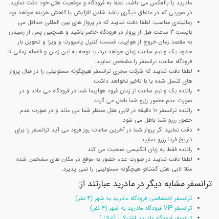
مادرید یا بالعکس می باشد، لطفا به فرودگاه و موقعیت هتل خود دقت نمایید.
در صورتی که در مناطق دیگری باشد شامل افزایش یا کاهش هزینه خواهد بود.
زمانبندی مناسب: لطفا دقت نمایید که در پرواز های بین المللی حداقل می
بایست 3 ساعت قبل از پرواز در فرودگاه حاضر باشید و همچنین پس از رسیدن
به مقصد زمان خروج از هواپیما، قسمت کنترل پاسپورت و ویزا و تحویل بار
حدود یک و نیم ساعت زمان خواهد برد، با توجه به این زمان و فاصله زمانی تا
فرودگاه ساعت ترانسفر را مشخص نمایید.
لطفا دقت نمایید که شرکت مجری ترانسفر هیچگونه مسئولیتی را در قبال پرواز
های کنسل شده یا با تاخیر نخواهد داشت.
راننده یک و نیم ساعت از زمان فرود هواپیما شما در فرودگاه می ماند و در
صورت عدم حضور رزرو شما باطل می گردد.
راننده ترانسفر 10 دقیقه در لابی هتل منتظر شما می ماند و در صورت عدم
حضور رزرو شما باطل می شود.
دقت نمایید اگر پرواز شما در آخرین ساعات روز فرود می آید ترانسفر را برای
تاریخ فردا رزرو نمایید.
راننده فقط به زبان انگلیسی صحبت می کند.
لطفا دقت نمایید در صورت عدم حضور به موقع در مکان های مشخص شده
مثلا لابی هتل گشتانو هیچگونه مسئولیتی را نمی پذیرد.
ترانسفر مشابه دیگر در مادرید عبارتند از:
ترانسفر اختصاصی فرودگاه مادرید به شهر (4 نفر)
ترانسفر VIP فرودگاه مادرید به شهر (4 نفر)
ترانسفر فرودگاه مادرید اشتراکی (شاتل)