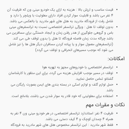
قیمت مناسب و ارزش بالا :
هزینه به ازای یک خودرو مینی ون که ظرفیت آن
4 نفر می باشد و قابلیت سوار کردن افراد دارای معلولیت با ویلچر را دارد و
شامل رفت از فرودگاه مادرید به هتل های شهر مادرید یا بالعکس می باشد.
بدون توقف تا هتل
: ویژگی ترانسفر اختصاصی نسبت به ترانسفرهای مینی
باس و گروهی جلوگیری از هدر رفتن زمان و ایجاد خستگی برای مسافرین می
باشد چراکه مدت زمان فاصله فرودگاه تا هتل را بدون توقف طی می کند.
(ترانسفرهای معمول سوار و یا پیاده کردن مسافران دیگر هتل ها را نیز شامل
می شود که موجب مسیرهای انحرافی و توقف می گردد)
امکانات:
ترانسفر اختصاصی با خودروهای مجهز به تهویه هوا
توقف در مسیر موجب افزایش هزینه می گردد، برای این منظور با کارشناسان
گشتانو تماس حاصل نمایید.
حمل لوازم گلف و لوازم اسکی در بسته بندی های ایمن بصورت رایگان می
باشد.
استفاده برای معلولینی که خود قادر به سوار شدن می باشند، بلامانع است.
نکات و مقررات مهم
ظرفیت 4 نفر
: استاندارد ترانسفر اختصاصی در هر خودرو مینی ون 4 نفر به
همراه 4 چمدان کوچک و 4 کیف دستی می باشد.
فقط شهر
مادرید : این ترانسفر مخصوص هتل های شهر مادرید به فرودگاه