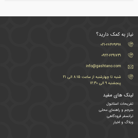
نیاز به کمک دارید؟
021-۲۸۴۲۹۶۹۸
0922-6291731
info@gashtano.com
شنبه تا چهارشنبه از ساعت 8:15 الی 21
پنجشنبه 9 الی 12:30
لینک های مفید
تفریحات استانبول
مترجم و راهنمای محلی
ترانسفر فرودگاهی
وبلاگ و اخبار