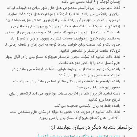
چمدان کوچک و 6 کیف دستی می باشد.
فقط شهر
میلان: این ترانسفر مخصوص هتل های شهر میلان به فرودگاه لیناته
میلان یا بالعکس می باشد، لطفا به فرودگاه و موقعیت هتل خود دقت نمایید.
در صورتی که در مناطق دیگری باشد شامل افزایش یا کاهش هزینه خواهد بود.
زمانبندی مناسب: لطفا دقت نمایید که در پرواز های بین المللی حداقل می
بایست 3 ساعت قبل از پرواز در فرودگاه حاضر باشید و همچنین پس از رسیدن
به مقصد زمان خروج از هواپیما، قسمت کنترل پاسپورت و ویزا و تحویل بار
حدود یک و نیم ساعت زمان خواهد برد، با توجه به این زمان و فاصله زمانی تا
فرودگاه ساعت ترانسفر را مشخص نمایید.
لطفا دقت نمایید که شرکت مجری ترانسفر هیچگونه مسئولیتی را در قبال پرواز
های کنسل شده یا با تاخیر نخواهد داشت.
راننده یک و نیم ساعت از زمان فرود هواپیما شما در فرودگاه می ماند و در
صورت عدم حضور رزرو شما باطل می گردد.
راننده ترانسفر 10 دقیقه در لابی هتل منتظر شما می ماند و در صورت عدم
حضور رزرو شما باطل می شود.
دقت نمایید اگر پرواز شما در آخرین ساعات روز فرود می آید ترانسفر را برای
تاریخ فردا رزرو نمایید.
راننده فقط به زبان انگلیسی صحبت می کند.
لطفا دقت نمایید در صورت عدم حضور به موقع در مکان های مشخص شده
مثلا لابی هتل گشتانو هیچگونه مسئولیتی را نمی پذیرد.
ترانسفر مشابه دیگر در میلان عبارتند از:
ترانسفر اختصاصی فرودگاه مالپنسا میلان به شهر (6 نفر)