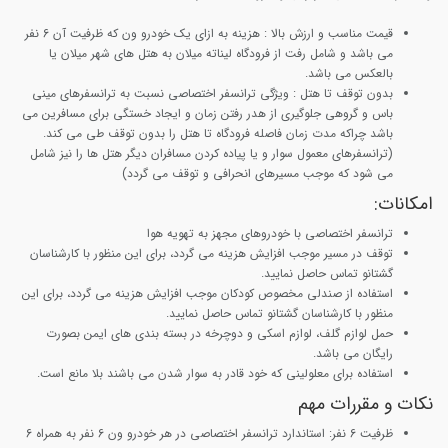
قیمت مناسب و ارزش بالا :
هزینه به ازای یک خودرو ون که ظرفیت آن 6 نفر
می باشد و شامل رفت از فرودگاه لیناته میلان به هتل های شهر میلان یا
بالعکس می باشد.
بدون توقف تا هتل
: ویژگی ترانسفر اختصاصی نسبت به ترانسفرهای مینی
باس و گروهی جلوگیری از هدر رفتن زمان و ایجاد خستگی برای مسافرین می
باشد چراکه مدت زمان فاصله فرودگاه تا هتل را بدون توقف طی می کند.
(ترانسفرهای معمول سوار و یا پیاده کردن مسافران دیگر هتل ها را نیز شامل
می شود که موجب مسیرهای انحرافی و توقف می گردد)
امکانات:
ترانسفر اختصاصی با خودروهای مجهز به تهویه هوا
توقف در مسیر موجب افزایش هزینه می گردد، برای این منظور با کارشناسان
گشتانو تماس حاصل نمایید.
استفاده از صندلی مخصوص کودکان موجب افزایش هزینه می گردد، برای این
منظور با کارشناسان گشتانو تماس حاصل نمایید.
حمل لوازم گلف، لوازم اسکی و دوچرخه در بسته بندی های ایمن بصورت
رایگان می باشد.
استفاده برای معلولینی که خود قادر به سوار شدن می باشند بلا مانع است.
نکات و مقررات مهم
ظرفیت 6 نفر
: استاندارد ترانسفر اختصاصی در هر خودرو ون 6 نفر به همراه 6