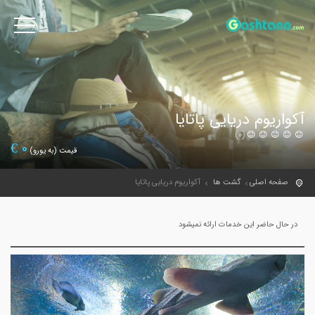
آکواریوم دریایی پاتایا
(0)
€
0
قیمت (به یورو)
صفحه اصلی
گشت ها
آکواریوم دریایی پاتایا
در حال حاضر این خدمات ارائه نمیشود