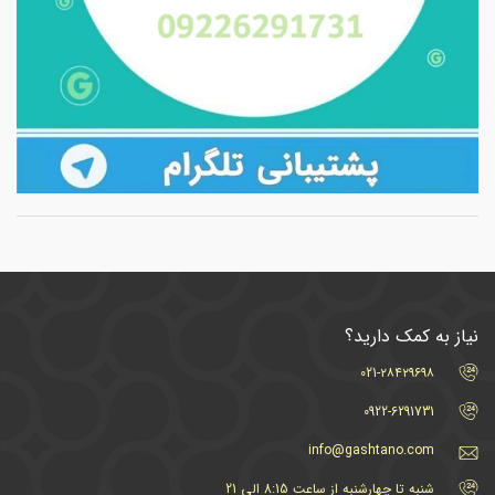
نیاز به کمک دارید؟
021-۲۸۴۲۹۶۹۸
0922-6291731
info@gashtano.com
شنبه تا چهارشنبه از ساعت 8:15 الی 21