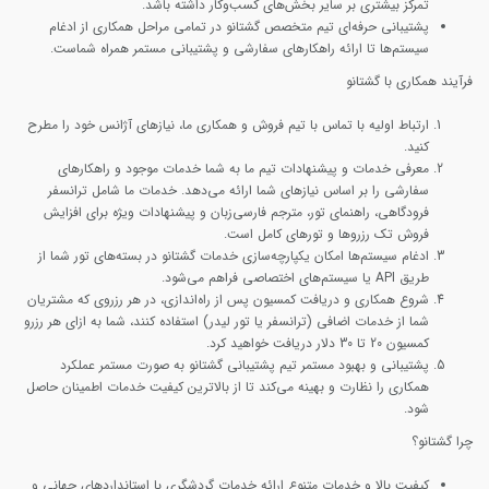
تمرکز بیشتری بر سایر بخش‌های کسب‌وکار داشته باشد.
پشتیبانی حرفه‌ای
تیم متخصص گشتانو در تمامی مراحل همکاری از ادغام
سیستم‌ها تا ارائه راهکارهای سفارشی و پشتیبانی مستمر همراه شماست.
فرآیند همکاری با گشتانو
ارتباط اولیه
با تماس با تیم فروش و همکاری ما، نیازهای آژانس خود را مطرح
کنید.
معرفی خدمات و پیشنهادات
تیم ما به شما خدمات موجود و راهکارهای
سفارشی را بر اساس نیازهای شما ارائه می‌دهد. خدمات ما شامل ترانسفر
فرودگاهی، راهنمای تور، مترجم فارسی‌زبان و پیشنهادات ویژه برای افزایش
فروش تک رزروها و تورهای کامل است.
ادغام سیستم‌ها
امکان یکپارچه‌سازی خدمات گشتانو در بسته‌های تور شما از
طریق API یا سیستم‌های اختصاصی فراهم می‌شود.
شروع همکاری و دریافت کمسیون
پس از راه‌اندازی، در هر رزروی که مشتریان
شما از خدمات اضافی (ترانسفر یا تور لیدر) استفاده کنند، شما به ازای هر رزرو
کمسیون 20 تا 30 دلار دریافت خواهید کرد.
پشتیبانی و بهبود مستمر
تیم پشتیبانی گشتانو به صورت مستمر عملکرد
همکاری را نظارت و بهینه می‌کند تا از بالاترین کیفیت خدمات اطمینان حاصل
شود.
چرا گشتانو؟
کیفیت بالا و خدمات متنوع
ارائه خدمات گردشگری با استانداردهای جهانی و