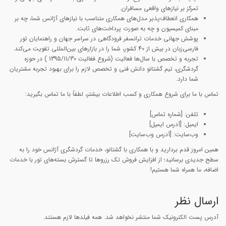
تمرکز بر نیازهای واقعی مسافران.
همکاری انعطاف‌پذیر
مدل‌های همکاری متناسب با نیازهای آژانس شما، چه بر
مبنای کمیسیون و چه به صورت پرداخت‌های ثابت.
پوشش جهانی
خدمات ترانسفر فرودگاهی در سراسر جهان و راهنمایان تور
فارسی‌زبان در بیش از 40 کشور، شما را در بازارهای بین‌المللی تقویت می‌کند.
تجربه و تخصص
با سال‌ها فعالیت (شروع فغالیت 1395/11/30 ) در حوزه
گردشگری، تیم گشتانو دانش فنی و تخصص لازم را برای بهبود تجربه مشتریان
شما دارد.
تماس با ما
برای شروع همکاری و کسب اطلاعات بیشتر، لطفاً با ما تماس بگیرید:
تلفن:
[شماره تماس]
ایمیل:
[آدرس ایمیل]
وب‌سایت:
[آدرس وب‌سایت]
همین امروز قدم بردارید و با همکاری با گشتانو، خدمات گردشگری آژانس خود را به
سطح جدیدی برسانید؛ از افزایش فروش تک رزروها تا گسترش بسته‌های تور با خدمات
اضافه، ما همراه شما هستیم!
ارسال نظر
آدرس پست الکترونیک شما منتشر نخواهد شد. همه فیلدها لازم هستند.