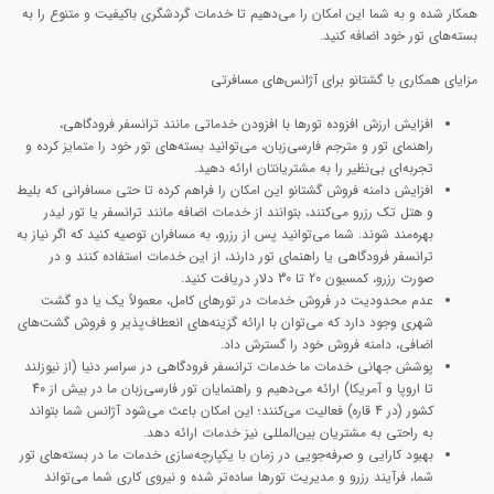
همکار شده و به شما این امکان را می‌دهیم تا خدمات گردشگری باکیفیت و متنوع را به
بسته‌های تور خود اضافه کنید.
مزایای همکاری با گشتانو برای آژانس‌های مسافرتی
افزایش ارزش افزوده تورها
با افزودن خدماتی مانند ترانسفر فرودگاهی،
راهنمای تور و مترجم فارسی‌زبان، می‌توانید بسته‌های تور خود را متمایز کرده و
تجربه‌ای بی‌نظیر را به مشتریانتان ارائه دهید.
افزایش دامنه فروش
گشتانو این امکان را فراهم کرده تا حتی مسافرانی که بلیط
و هتل تک رزرو می‌کنند، بتوانند از خدمات اضافه مانند ترانسفر یا تور لیدر
بهره‌مند شوند. شما می‌توانید پس از رزرو، به مسافران توصیه کنید که اگر نیاز به
ترانسفر فرودگاهی یا راهنمای تور دارند، از این خدمات استفاده کنند و در
صورت رزرو، کمسیون 20 تا 30 دلار دریافت کنید.
عدم محدودیت در فروش خدمات
در تورهای کامل، معمولاً یک یا دو گشت
شهری وجود دارد که می‌توان با ارائه گزینه‌های انعطاف‌پذیر و فروش گشت‌های
اضافی، دامنه فروش خود را گسترش داد.
پوشش جهانی خدمات
ما خدمات ترانسفر فرودگاهی در سراسر دنیا (از نیوزلند
تا اروپا و آمریکا) ارائه می‌دهیم و راهنمایان تور فارسی‌زبان ما در بیش از 40
کشور (در 4 قاره) فعالیت می‌کنند؛ این امکان باعث می‌شود آژانس شما بتواند
به راحتی به مشتریان بین‌المللی نیز خدمات ارائه دهد.
بهبود کارایی و صرفه‌جویی در زمان
با یکپارچه‌سازی خدمات ما در بسته‌های تور
شما، فرآیند رزرو و مدیریت تورها ساده‌تر شده و نیروی کاری شما می‌تواند