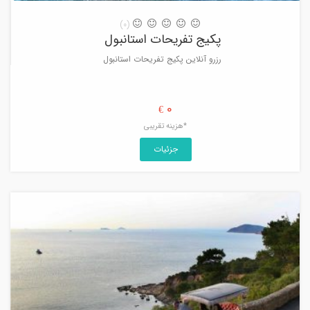
(0)
پکیج تفریحات استانبول
رزرو آنلاین پکیج تفریحات استانبول
0
€
*هزینه تقریبی
جزئیات