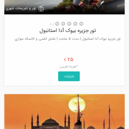
تور و تفریحات شهری
(0)
تور جزیره بیوک آدا استانبول
تور جزیره بیوک آدا استانبول | مدت 5 ساعت | شامل کشتی و کالسکه سواری
25
€
*هزینه تقریبی
جزئیات