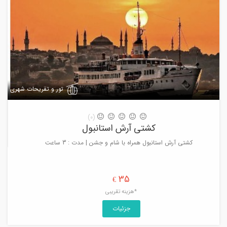
تور و تفریحات شهری
(0)
کشتی آرش استانبول
کشتی آرش استانبول همراه با شام و جشن | مدت : 3 ساعت
35
€
*هزینه تقریبی
جزئیات