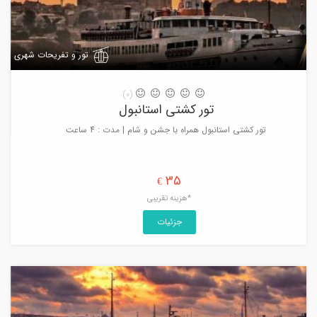
تور و تفریحات شهری
(0)
تور کشتی استانبول
تور کشتی استانبول همراه با جشن و شام | مدت : 4 ساعت
35
€
*هزینه تقریبی
جزئیات