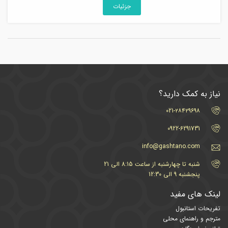
جزئیات
نیاز به کمک دارید؟
021-۲۸۴۲۹۶۹۸
0922-6291731
info@gashtano.com
شنبه تا چهارشنبه از ساعت 8:15 الی 21
پنجشنبه 9 الی 12:30
لینک های مفید
تفریحات استانبول
مترجم و راهنمای محلی