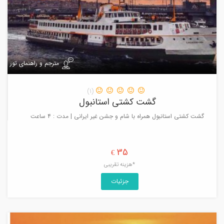
مترجم و راهنمای تور
(1)
گشت کشتی استانبول
گشت کشتی استانبول همراه با شام و جشن غیر ایرانی | مدت : ۴ ساعت
35
€
*هزینه تقریبی
جزئیات