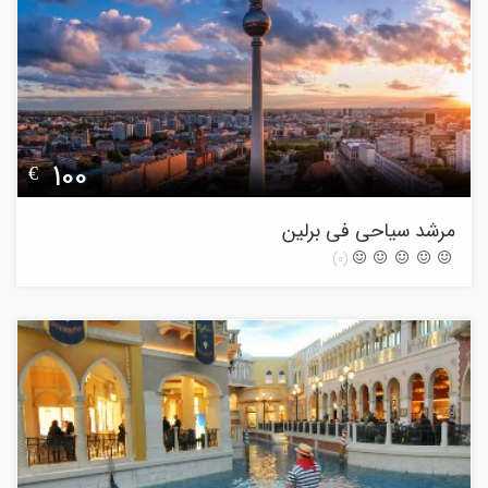
100
€
مرشد سیاحی فی برلین
(0)